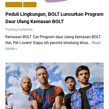
b
l
LIFESTYLE
REVIEW
a
u
Peduli Lingkungan, BOLT Luncurkan Program
i
D
k
i
Daur Ulang Kemasan BOLT
A
h
Posting Komentar
S
i
Kemasan BOLT Cat Program daur ulang kemasan BOLT.
U
n
Hai, Pet Lovers! Siapa sih pecinta binatang khus…
Read
P
S
d
more »
e
B
a
d
u
r
u
k
i
l
t
N
i
i
i
L
k
h
i
a
!
n
n
g
J
k
a
u
d