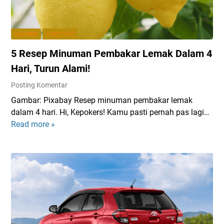
p
a
d
a
s
y
?
a
P
KULINER
LIFESTYLE
B
n
l
e
5 Resep Minuman Pembakar Lemak Dalam 4
B
e
r
O
a
Hari, Turun Alami!
i
L
s
Posting Komentar
k
T
u
u
Gambar: Pixabay Resep minuman pembakar lemak
r
t
dalam 4 hari. Hi, Kepokers! Kamu pasti pernah pas lagi…
e
L
Read more »
5
M
i
R
e
r
e
n
i
s
c
k
e
e
d
p
r
a
M
i
n
i
t
T
n
a