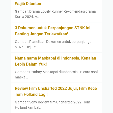
Wajib Ditonton
n
t
Gambar: Drama Lovely Runner Rekomendasi drama
u
Korea 2024. A…
k
3 Dokumen untuk Perpanjangan STNK Ini
M
Penting Jangan Terlewatkan!
e
n
Gambar: Planetban Dokumen untuk perpanjangan
o
STNK. Hei, Te…
n
Nama nama Maskapai di Indonesia, Kenalan
t
Lebih Dalam Yuk!
o
n
Gambar: Pixabay Maskapai di Indonesia. Bicara soal
F
maska…
i
Review Film Uncharted 2022 Jujur, Film Kece
l
Tom Holland Lagi!
m
Gambar: Sony Review film Uncharted 2022. Tom
Holland kembal…