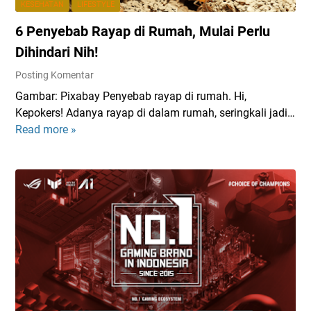
KESEHATAN
LIFESTYLE
6 Penyebab Rayap di Rumah, Mulai Perlu
Dihindari Nih!
Posting Komentar
Gambar: Pixabay Penyebab rayap di rumah. Hi,
Kepokers! Adanya rayap di dalam rumah, seringkali jadi…
Read more »
6
P
e
n
y
e
b
a
b
R
a