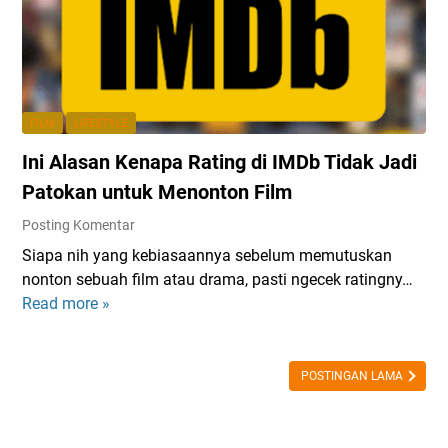
i
d
f
e
a
u
w
s
l
n
i
-
y
m
O
FILM
LIFESTYLE
a
o
n
Ini Alasan Kenapa Rating di IMDb Tidak Jadi
!
b
e
i
D
Patokan untuk Menonton Film
l
i
Posting Komentar
1
r
Siapa nih yang kebiasaannya sebelum memutuskan
0
e
nonton sebuah film atau drama, pasti ngecek ratingny…
0
c
Read more »
I
j
t
n
u
i
i
t
o
A
POSTINGAN LAMA
a
n
l
a
B
a
n
e