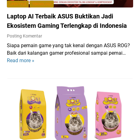
y
LIFESTYLE
TEKNOLOGI
a
Laptop AI Terbaik ASUS Buktikan Jadi
p
d
Ekosistem Gaming Terlengkap di Indonesia
i
Posting Komentar
R
Siapa pemain game yang tak kenal dengan ASUS ROG?
u
Baik dari kalangan gamer profesional sampai pemai…
m
Read more »
L
a
a
h
p
,
t
M
o
u
p
l
A
a
I
i
T
P
e
e
r
r