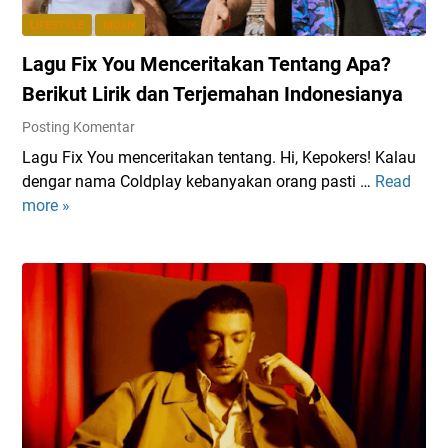
n
i
LIFESTYLE
MUSIK
g
E
Lagu Fix You Menceritakan Tentang Apa?
a
k
n
o
Berikut Lirik dan Terjemahan Indonesianya
,
s
Posting Komentar
B
i
Lagu Fix You menceritakan tentang. Hi, Kepokers! Kalau
O
s
dengar nama Coldplay kebanyakan orang pasti …
Read
L
L
t
more »
a
T
e
g
L
m
u
u
G
F
n
a
i
c
m
x
u
i
Y
r
n
o
k
g
u
a
T
M
n
e
e