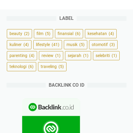
s
,
s
a
P
e
n
a
r
LABEL
K
s
t
e
B
a
beauty
(2)
film
(5)
finansial
(6)
kesehatan
(4)
n
u
L
a
a
i
kuliner
(4)
lifestyle
(41)
musik
(5)
otomotif
(3)
p
t
r
parenting
(4)
review
(1)
sejarah
(1)
selebriti
(1)
a
B
i
R
u
k
teknologi
(6)
traveling
(5)
a
d
T
t
g
e
BACKLINK CO ID
i
e
r
n
t
j
g
P
e
d
a
m
i
s
a
I
-
h
M
P
a