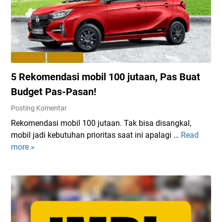
a
i
a
u
d
!
n
W
a
I
h
n
n
a
H
d
t
LIFESTYLE
OTOMOTIF
a
o
M
r
5 Rekomendasi mobil 100 jutaan, Pas Buat
n
a
g
e
k
Budget Pas-Pasan!
a
s
e
Posting Komentar
n
i
s
y
Rekomendasi mobil 100 jutaan. Tak bisa disangkal,
a
Y
a
mobil jadi kebutuhan prioritas saat ini apalagi …
Read
5
n
o
,
more »
R
y
u
C
e
a
B
e
k
e
k
o
a
R
m
u
e
e
t
v
n
i