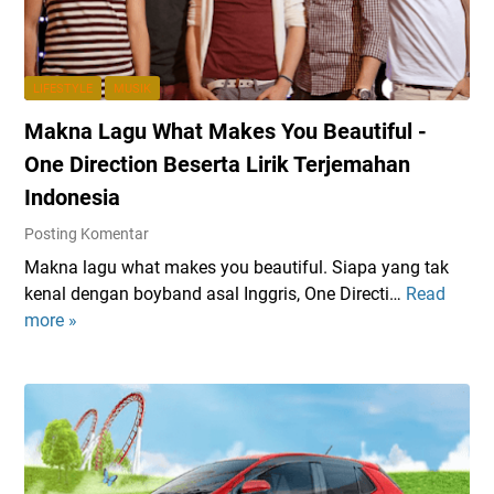
d
a
k
y
a
l
u
a
s
a
t
i
m
L
LIFESTYLE
MUSIK
M
4
i
Makna Lagu What Makes You Beautiful -
o
H
r
b
a
One Direction Beserta Lirik Terjemahan
i
i
r
k
Indonesia
l
i
d
Posting Komentar
u
,
a
n
T
Makna lagu what makes you beautiful. Siapa yang tak
n
t
u
kenal dengan boyband asal Inggris, One Directi…
Read
T
M
u
r
more »
e
a
k
u
r
k
W
n
j
n
a
A
e
a
n
l
m
L
i
a
a
a
t
m
h
g