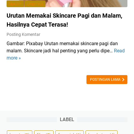
r
BEAUTY
LIFESTYLE
e
Urutan Memakai Skincare Pagi dan Malam,
R
o
Hasilnya Cepat Terasa!
u
Posting Komentar
t
Gambar: Pixabay Urutan memakai skincare pagi dan
i
malam. Skincare jadi hal penting yang perlu dipe…
Read
U
n
more »
r
e
u
M
t
a
a
POSTINGAN LAMA
l
n
a
M
m
e
H
m
a
a
r
LABEL
k
i
a
B