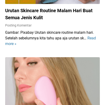
BEAUTY
LIFESTYLE
Urutan Skincare Routine Malam Hari Buat
Semua Jenis Kulit
Posting Komentar
Gambar: Pixabay Urutan skincare routine malam hari.
Setelah sebelumnya kita tahu apa aja urutan sk…
Read
U
more »
r
u
t
a
n
S
k
i
n
c
a