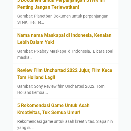
3 Dokumen untuk Perpanjangan STNK Ini
r
Penting Jangan Terlewatkan!
a
s
Gambar: Planetban Dokumen untuk perpanjangan
a
STNK. Hei, Te…
!
Nama nama Maskapai di Indonesia, Kenalan
Lebih Dalam Yuk!
Gambar: Pixabay Maskapai di Indonesia. Bicara soal
maska…
Review Film Uncharted 2022 Jujur, Film Kece
Tom Holland Lagi!
Gambar: Sony Review film Uncharted 2022. Tom
Holland kembal…
5 Rekomendasi Game Untuk Asah
Kreativitas, Tuk Semua Umur!
Rekomendasi game untuk asah kreativitas. Siapa nih
yang su…