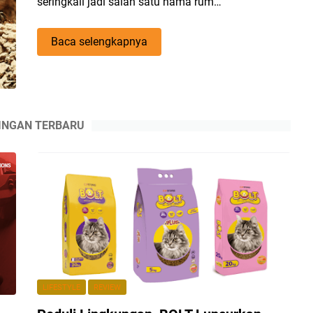
seringkali jadi salah satu hama rum…
6
Baca selengkapnya
Penyebab
Rayap
di
Rumah,
Mulai
INGAN TERBARU
Perlu
Dihindari
Nih!
LIFESTYLE
REVIEW