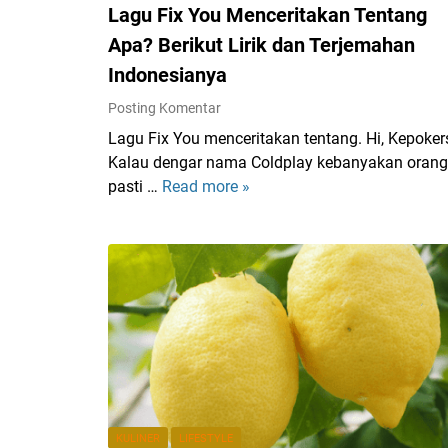
Lagu Fix You Menceritakan Tentang
a
i
Apa? Berikut Lirik dan Terjemahan
k
Indonesianya
A
Posting Komentar
S
U
Lagu Fix You menceritakan tentang. Hi, Kepoker
S
Kalau dengar nama Coldplay kebanyakan orang
B
pasti …
Read more »
L
u
a
k
g
t
u
i
F
k
i
a
x
n
Y
J
o
a
u
d
M
KULINER
LIFESTYLE
i