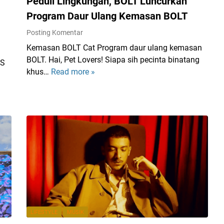
Peduli Lingkungan, BOLT Luncurkan
Program Daur Ulang Kemasan BOLT
Posting Komentar
Kemasan BOLT Cat Program daur ulang kemasan
BOLT. Hai, Pet Lovers! Siapa sih pecinta binatang
US
khus…
Read more »
P
e
d
u
l
i
L
i
n
g
k
u
LIFESTYLE
MUSIK
n