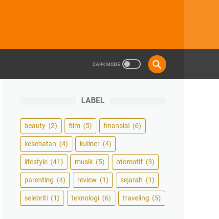
LABEL
beauty
(2)
film
(5)
finansial
(6)
kesehatan
(4)
kuliner
(4)
lifestyle
(41)
musik
(5)
otomotif
(3)
parenting
(4)
review
(1)
sejarah
(1)
selebriti
(1)
teknologi
(6)
traveling
(5)