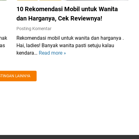
y
o
10 Rekomendasi Mobil untuk Wanita
P
g
l
dan Harganya, Cek Reviewnya!
r
e
a
Posting Komentar
a
m
mak
Rekomendasi mobil untuk wanita dan harganya .
s
D
pas
Hai, ladies! Banyak wanita pasti setuju kalau
u
a
kendara…
Read more »
1
r
u
0
e
r
R
M
U
e
e
TINGAN LAINNYA
l
k
n
a
o
c
n
m
e
g
e
r
K
n
i
e
d
t
m
a
a
a
s
k