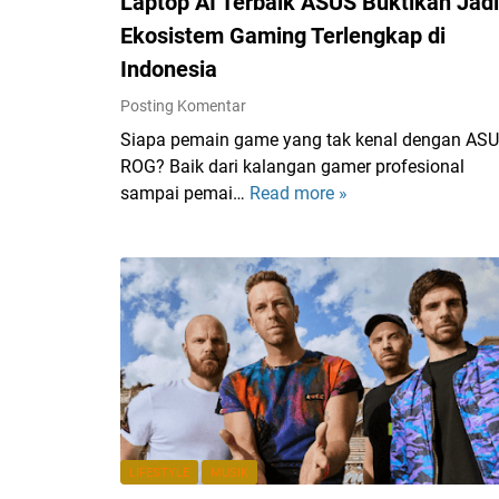
Laptop AI Terbaik ASUS Buktikan Jadi
Ekosistem Gaming Terlengkap di
Indonesia
Posting Komentar
Siapa pemain game yang tak kenal dengan AS
ROG? Baik dari kalangan gamer profesional
sampai pemai…
Read more »
L
a
p
t
o
p
A
I
T
e
r
LIFESTYLE
MUSIK
b