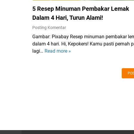
e
E
5 Resep Minuman Pembakar Lemak
n
k
c
Dalam 4 Hari, Turun Alami!
o
e
Posting Komentar
s
r
i
Gambar: Pixabay Resep minuman pembakar le
i
s
dalam 4 hari. Hi, Kepokers! Kamu pasti pernah 
t
t
lagi…
Read more »
5
a
e
R
k
m
e
a
G
s
n
POS
a
e
T
m
p
e
i
M
n
n
i
t
g
n
a
T
u
n
e
m
g
r
a
A