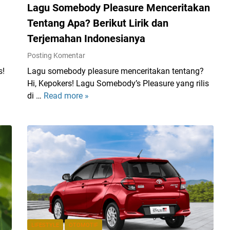
g
Lagu Somebody Pleasure Menceritakan
a
Tentang Apa? Berikut Lirik dan
n
Terjemahan Indonesianya
,
B
Posting Komentar
O
s!
Lagu somebody pleasure menceritakan tentang?
L
Hi, Kepokers! Lagu Somebody’s Pleasure yang rilis
T
di …
Read more »
L
L
a
u
g
n
u
c
S
u
o
r
m
k
e
a
b
n
o
P
d
LIFESTYLE
OTOMOTIF
r