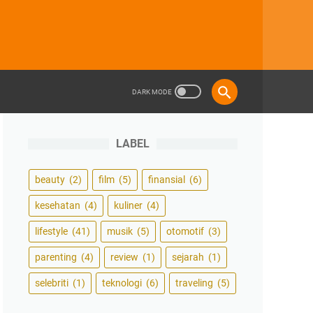
LABEL
beauty
(2)
film
(5)
finansial
(6)
kesehatan
(4)
kuliner
(4)
lifestyle
(41)
musik
(5)
otomotif
(3)
parenting
(4)
review
(1)
sejarah
(1)
selebriti
(1)
teknologi
(6)
traveling
(5)