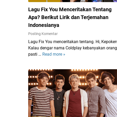
Lagu Fix You Menceritakan Tentang
Apa? Berikut Lirik dan Terjemahan
Indonesianya
Posting Komentar
Lagu Fix You menceritakan tentang. Hi, Kepoker
Kalau dengar nama Coldplay kebanyakan orang
pasti …
Read more »
L
a
g
u
F
i
x
Y
o
u