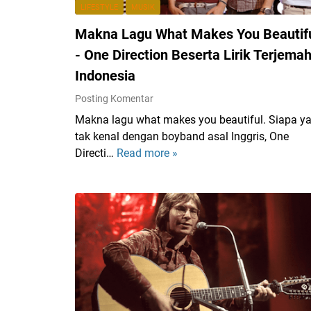
M
LIFESTYLE
MUSIK
e
Makna Lagu What Makes You Beautif
n
c
- One Direction Beserta Lirik Terjema
e
Indonesia
r
Posting Komentar
i
t
Makna lagu what makes you beautiful. Siapa y
a
tak kenal dengan boyband asal Inggris, One
k
Directi…
Read more »
M
a
a
n
k
T
n
e
a
n
L
t
a
a
g
n
u
g
W