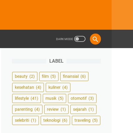
LABEL
beauty
(2)
film
(5)
finansial
(6)
kesehatan
(4)
kuliner
(4)
lifestyle
(41)
musik
(5)
otomotif
(3)
parenting
(4)
review
(1)
sejarah
(1)
selebriti
(1)
teknologi
(6)
traveling
(5)