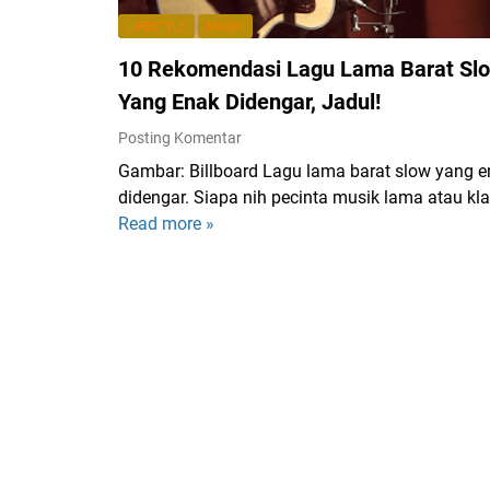
A
h
LIFESTYLE
MUSIK
p
a
a
10 Rekomendasi Lagu Lama Barat Sl
t
?
M
Yang Enak Didengar, Jadul!
B
a
Posting Komentar
e
k
r
Gambar: Billboard Lagu lama barat slow yang 
e
i
didengar. Siapa nih pecinta musik lama atau kl
s
k
Read more »
1
Y
u
0
o
t
R
u
L
e
B
i
k
e
r
o
a
i
m
u
k
e
t
d
n
i
a
d
f
n
a
u