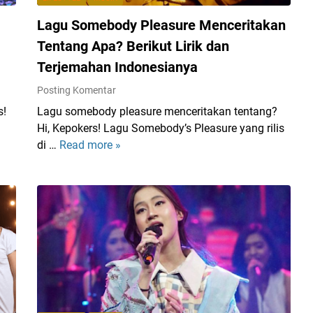
Lagu Somebody Pleasure Menceritakan
Tentang Apa? Berikut Lirik dan
Terjemahan Indonesianya
Posting Komentar
s!
Lagu somebody pleasure menceritakan tentang?
Hi, Kepokers! Lagu Somebody’s Pleasure yang rilis
di …
Read more »
L
a
g
u
S
o
m
e
b
o