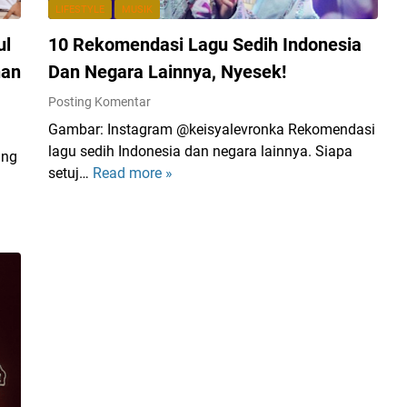
d
LIFESTYLE
MUSIK
y
ul
10 Rekomendasi Lagu Sedih Indonesia
P
l
han
Dan Negara Lainnya, Nyesek!
e
Posting Komentar
a
Gambar: Instagram @keisyalevronka Rekomendasi
s
lagu sedih Indonesia dan negara lainnya. Siapa
u
ang
setuj…
Read more »
1
r
0
e
R
M
e
e
k
n
o
c
m
e
e
r
n
i
d
t
a
a